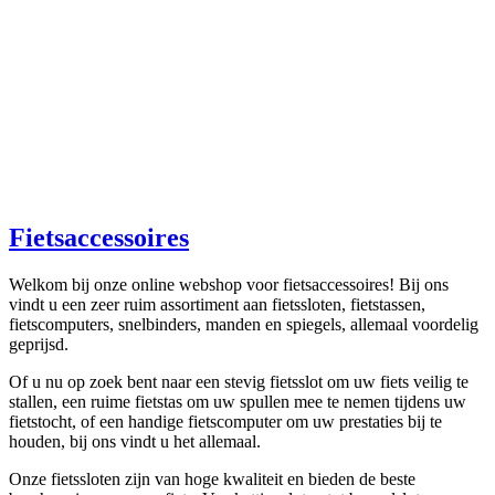
levering kunt u direct aan de slag. Bestel nu en ontdek waarom wij
dé webshop zijn voor fietsonderdelen en accessoires!
Fietsaccessoires
Welkom bij onze online webshop voor fietsaccessoires! Bij ons
vindt u een zeer ruim assortiment aan fietssloten, fietstassen,
fietscomputers, snelbinders, manden en spiegels, allemaal voordelig
geprijsd.
Of u nu op zoek bent naar een stevig fietsslot om uw fiets veilig te
stallen, een ruime fietstas om uw spullen mee te nemen tijdens uw
fietstocht, of een handige fietscomputer om uw prestaties bij te
houden, bij ons vindt u het allemaal.
Onze fietssloten zijn van hoge kwaliteit en bieden de beste