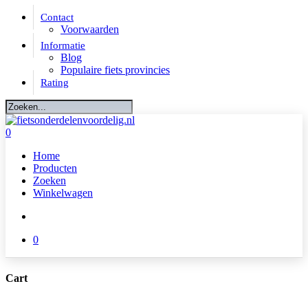
Skip
Contact
to
Voorwaarden
main
Informatie
content
Blog
Populaire fiets provincies
Rating
Close
Search
account
0
Menu
Home
Producten
Zoeken
Winkelwagen
account
0
Cart
Close