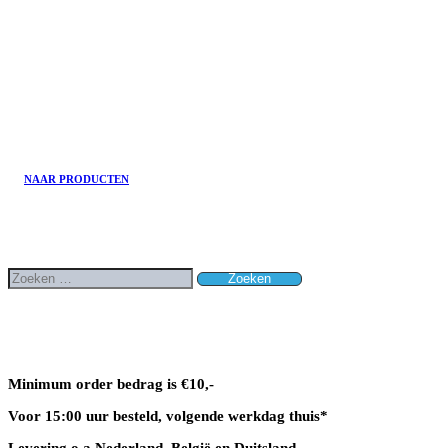
Cart
N
A
A
R
P
R
O
D
U
C
T
E
N
Direct producten vinden:
Zoeken
naar:
Minimum order bedrag is €10,-
Voor 15:00 uur besteld, volgende werkdag thuis*
Levering o.a Nederland, België en Duitsland