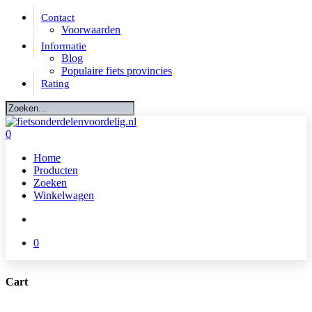
Skip
Contact
to
Voorwaarden
main
Informatie
content
Blog
Populaire fiets provincies
Rating
Close
Search
account
0
Menu
Home
Producten
Zoeken
Winkelwagen
account
0
Cart
Close