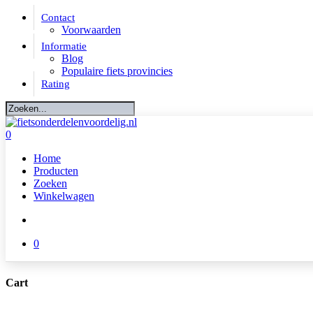
Skip
Contact
to
Voorwaarden
main
Informatie
content
Blog
Populaire fiets provincies
Rating
Close
Search
account
0
Menu
Home
Producten
Zoeken
Winkelwagen
account
0
Cart
Close