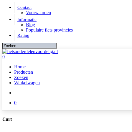
Skip
Contact
to
Voorwaarden
main
Informatie
content
Blog
Populaire fiets provincies
Rating
Close
Search
account
0
Menu
Home
Producten
Zoeken
Winkelwagen
account
0
Cart
Close