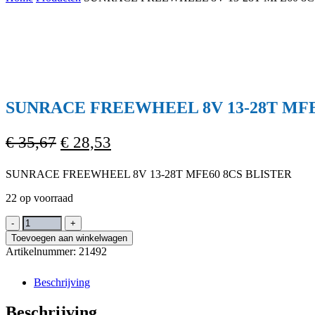
Cart
SUNRACE FREEWHEEL 8V 13-28T MFE
Oorspronkelijke
Huidige
€
35,67
€
28,53
prijs
prijs
SUNRACE FREEWHEEL 8V 13-28T MFE60 8CS BLISTER
was:
is:
€ 35,67.
€ 28,53.
22 op voorraad
SUNRACE
FREEWHEEL
Toevoegen aan winkelwagen
8V
Artikelnummer:
21492
13-
28T
Beschrijving
MFE60
8CS
Beschrijving
BLISTER