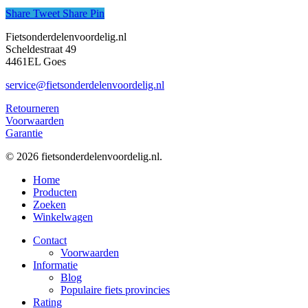
Share
Tweet
Share
Pin
Fietsonderdelenvoordelig.nl
Scheldestraat 49
4461EL Goes
service@fietsonderdelenvoordelig.nl
Retourneren
Voorwaarden
Garantie
© 2026 fietsonderdelenvoordelig.nl.
Close
Home
Menu
Producten
Zoeken
Winkelwagen
Contact
Voorwaarden
Informatie
Blog
Populaire fiets provincies
Rating