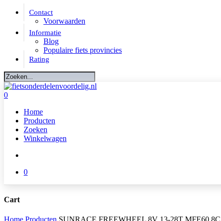
Skip
Contact
to
Voorwaarden
main
Informatie
content
Blog
Populaire fiets provincies
Rating
Close
Search
account
0
Menu
Home
Producten
Zoeken
Winkelwagen
account
0
Cart
Close
Home
Producten
SUNRACE FREEWHEEL 8V 13-28T MFE60 8C