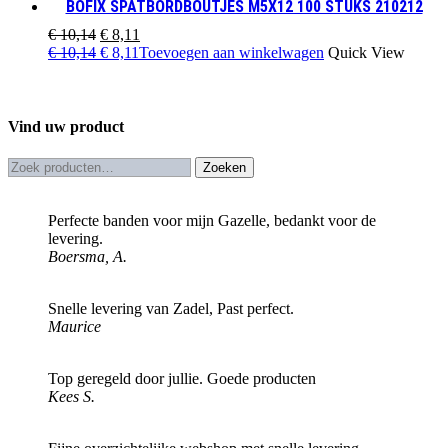
BOFIX SPATBORDBOUTJES M5X12 100 STUKS 210212
€ 10,16.
was:
€ 8,13.
is:
€ 10,16.
€ 8,13.
Oorspronkelijke
Huidige
€
10,14
€
8,11
prijs
Oorspronkelijke
Huidige
prijs
€
10,14
€
8,11
Toevoegen aan winkelwagen
Quick View
was:
prijs
prijs
is:
€ 10,14.
was:
is:
€ 8,11.
€ 10,14.
€ 8,11.
Vind uw product
Zoeken
Zoeken
naar:
Perfecte banden voor mijn Gazelle, bedankt voor de
levering.
Boersma, A.
Snelle levering van Zadel, Past perfect.
Maurice
Top geregeld door jullie. Goede producten
Kees S.