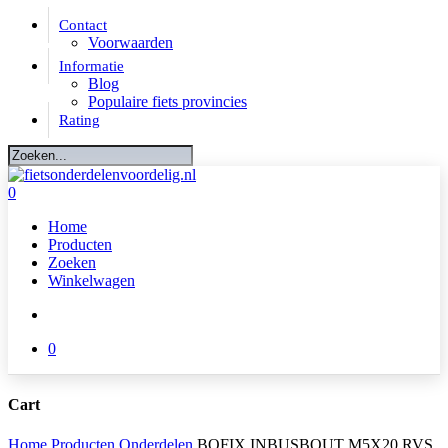
Skip
Contact
to
Voorwaarden
main
Informatie
content
Blog
Populaire fiets provincies
Rating
Close
Search
account
0
Menu
Home
Producten
Zoeken
Winkelwagen
account
0
Cart
Close
Home
Producten
Onderdelen
BOFIX INBUSBOUT M5X20 RVS