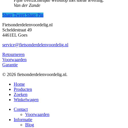
Fijne overzichtelijke webshop met snelle levering.
Van der Zande
Share
Tweet
Share
Pin
Fietsonderdelenvoordelig.nl
Scheldestraat 49
4461EL Goes
service@fietsonderdelenvoordelig.nl
Retourneren
Voorwaarden
Garantie
© 2026 fietsonderdelenvoordelig.nl.
Close
Home
Menu
Producten
Zoeken
Winkelwagen
Contact
Voorwaarden
Informatie
Blog