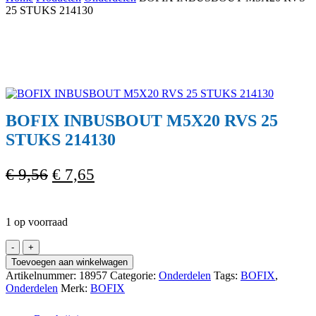
Cart
25 STUKS 214130
BOFIX INBUSBOUT M5X20 RVS 25
STUKS 214130
Oorspronkelijke
Huidige
€
9,56
€
7,65
prijs
prijs
was:
is:
1 op voorraad
€ 9,56.
€ 7,65.
BOFIX
INBUSBOUT
Toevoegen aan winkelwagen
M5X20
Artikelnummer:
18957
Categorie:
Onderdelen
Tags:
BOFIX
,
RVS
Onderdelen
Merk:
BOFIX
25
STUKS