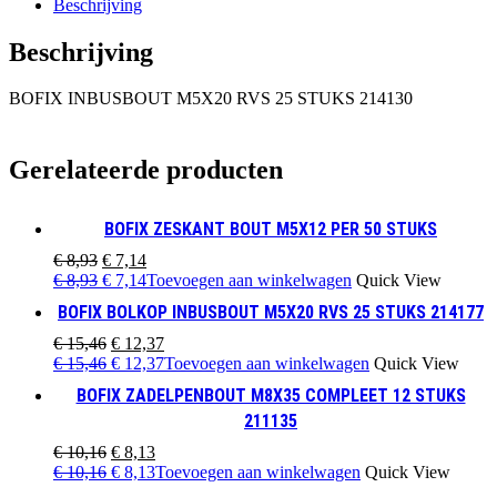
Beschrijving
214130
aantal
Beschrijving
BOFIX INBUSBOUT M5X20 RVS 25 STUKS 214130
Gerelateerde producten
BOFIX ZESKANT BOUT M5X12 PER 50 STUKS
Oorspronkelijke
Huidige
€
8,93
€
7,14
prijs
Oorspronkelijke
prijs
Huidige
€
8,93
€
7,14
Toevoegen aan winkelwagen
Quick View
was:
prijs
is:
prijs
BOFIX BOLKOP INBUSBOUT M5X20 RVS 25 STUKS 214177
€ 8,93.
was:
€ 7,14.
is:
€ 8,93.
€ 7,14.
Oorspronkelijke
Huidige
€
15,46
€
12,37
prijs
Oorspronkelijke
prijs
Huidige
€
15,46
€
12,37
Toevoegen aan winkelwagen
Quick View
was:
prijs
is:
prijs
BOFIX ZADELPENBOUT M8X35 COMPLEET 12 STUKS
€ 15,46.
was:
€ 12,37.
is:
211135
€ 15,46.
€ 12,37.
Oorspronkelijke
Huidige
€
10,16
€
8,13
prijs
Oorspronkelijke
prijs
Huidige
€
10,16
€
8,13
Toevoegen aan winkelwagen
Quick View
was:
prijs
is:
prijs