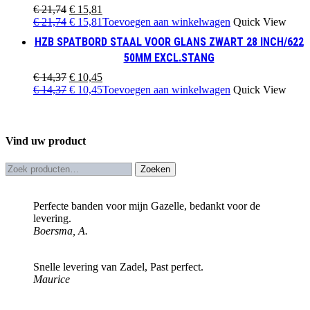
€ 5,37.
€ 3,91.
Oorspronkelijke
Huidige
€
21,74
€
15,81
prijs
Oorspronkelijke
prijs
Huidige
€
21,74
€
15,81
Toevoegen aan winkelwagen
Quick View
was:
prijs
is:
prijs
HZB SPATBORD STAAL VOOR GLANS ZWART 28 INCH/622
€ 21,74.
was:
€ 15,81.
is:
50MM EXCL.STANG
€ 21,74.
€ 15,81.
Oorspronkelijke
Huidige
€
14,37
€
10,45
prijs
Oorspronkelijke
prijs
Huidige
€
14,37
€
10,45
Toevoegen aan winkelwagen
Quick View
was:
prijs
is:
prijs
€ 14,37.
was:
€ 10,45.
is:
€ 14,37.
€ 10,45.
Vind uw product
Zoeken
Zoeken
naar:
Perfecte banden voor mijn Gazelle, bedankt voor de
levering.
Boersma, A.
Snelle levering van Zadel, Past perfect.
Maurice