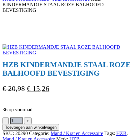
Cart
KINDERMANDJE STAAL ROZE BALHOOFD
BEVESTIGING
HZB KINDERMANDJE STAAL ROZE
BALHOOFD BEVESTIGING
Oorspronkelijke
Huidige
€
20,98
€
15,26
prijs
prijs
was:
is:
36 op voorraad
€ 20,98.
€ 15,26.
HZB
KINDERMANDJE
Toevoegen aan winkelwagen
STAAL
SKU:
20290
Categorie:
Mand / Krat en Accessoire
Tags:
HZB
,
ROZE
Mand / Krat en Accessoire
Merk:
HZB