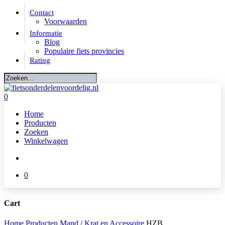
Skip
Contact
to
Voorwaarden
main
Informatie
content
Blog
Populaire fiets provincies
Rating
Close
Search
account
0
Menu
Home
Producten
Zoeken
Winkelwagen
account
0
Cart
Close
Home
Producten
Mand / Krat en Accessoire
HZB