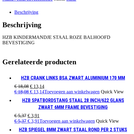
BALHOOFD
BEVESTIGING
Beschrijving
aantal
Beschrijving
HZB KINDERMANDJE STAAL ROZE BALHOOFD
BEVESTIGING
Gerelateerde producten
HZB CRANK LINKS BSA ZWART ALUMINIUM 170 MM
Oorspronkelijke
Huidige
€
18,08
€
13,14
prijs
Oorspronkelijke
prijs
Huidige
€
18,08
€
13,14
Toevoegen aan winkelwagen
Quick View
was:
prijs
is:
prijs
HZB SPATBORDSTANG STAAL 28 INCH/622 GLANS
€ 18,08.
was:
€ 13,14.
is:
ZWART 6MM FRAME BEVESTIGING
€ 18,08.
€ 13,14.
Oorspronkelijke
Huidige
€
5,37
€
3,91
prijs
Oorspronkelijke
prijs
Huidige
€
5,37
€
3,91
Toevoegen aan winkelwagen
Quick View
was:
prijs
is:
prijs
HZB SPIEGEL 8MM ZWART STAAL ROND PER 2 STUKS
€ 5,37.
was:
€ 3,91.
is: