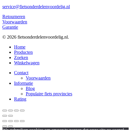
service@fietsonderdelenvoordelig.nl
Retourneren
Voorwaarden
Garantie
© 2026 fietsonderdelenvoordelig.nl.
Close
Home
Menu
Producten
Zoeken
Winkelwagen
Contact
Voorwaarden
Informatie
Blog
Populaire fiets provincies
Rating
We gebruiken cookies om ervoor te zorgen dat onze site zo soepel