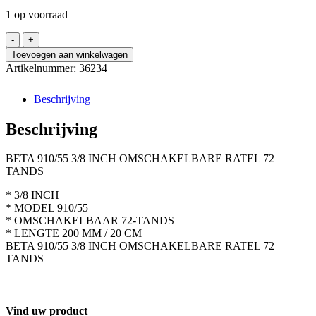
1 op voorraad
BETA
910/55
Toevoegen aan winkelwagen
3/8
Artikelnummer:
36234
INCH
OMSCHAKELBARE
Beschrijving
RATEL
72
Beschrijving
TANDS
aantal
BETA 910/55 3/8 INCH OMSCHAKELBARE RATEL 72
TANDS
* 3/8 INCH
* MODEL 910/55
* OMSCHAKELBAAR 72-TANDS
* LENGTE 200 MM / 20 CM
BETA 910/55 3/8 INCH OMSCHAKELBARE RATEL 72
TANDS
Vind uw product