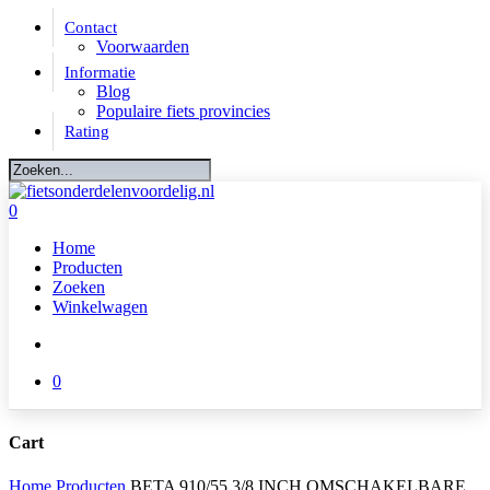
Skip
Contact
to
Voorwaarden
main
Informatie
content
Blog
Populaire fiets provincies
Rating
Close
Search
account
0
Menu
Home
Producten
Zoeken
Winkelwagen
account
0
Cart
Close
Home
Producten
BETA 910/55 3/8 INCH OMSCHAKELBARE