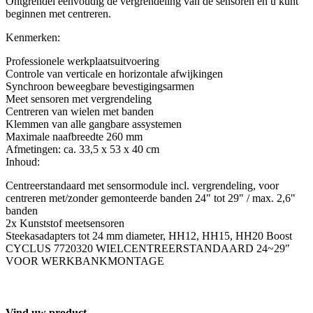
Ontgrendel eenvoudig de vergrendeling van de sensoren en u kunt
beginnen met centreren.
Kenmerken:
Professionele werkplaatsuitvoering
Controle van verticale en horizontale afwijkingen
Synchroon beweegbare bevestigingsarmen
Meet sensoren met vergrendeling
Centreren van wielen met banden
Klemmen van alle gangbare assystemen
Maximale naafbreedte 260 mm
Afmetingen: ca. 33,5 x 53 x 40 cm
Inhoud:
Centreerstandaard met sensormodule incl. vergrendeling, voor
centreren met/zonder gemonteerde banden 24" tot 29" / max. 2,6"
banden
2x Kunststof meetsensoren
Steekasadapters tot 24 mm diameter, HH12, HH15, HH20 Boost
CYCLUS 7720320 WIELCENTREERSTANDAARD 24~29″
VOOR WERKBANKMONTAGE
Vind uw product