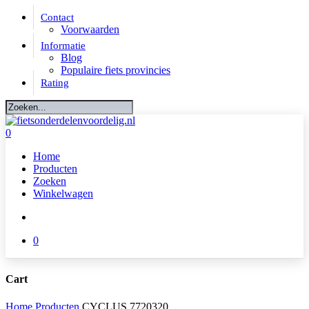
Skip
Contact
to
Voorwaarden
main
Informatie
content
Blog
Populaire fiets provincies
Rating
Close
Search
account
0
Menu
Home
Producten
Zoeken
Winkelwagen
account
0
Cart
Close
Home
Producten
CYCLUS 7720320