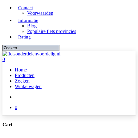
Skip
Contact
to
Voorwaarden
main
Informatie
content
Blog
Populaire fiets provincies
Rating
Close
Search
account
0
Menu
Home
Producten
Zoeken
Winkelwagen
account
0
Cart
Close