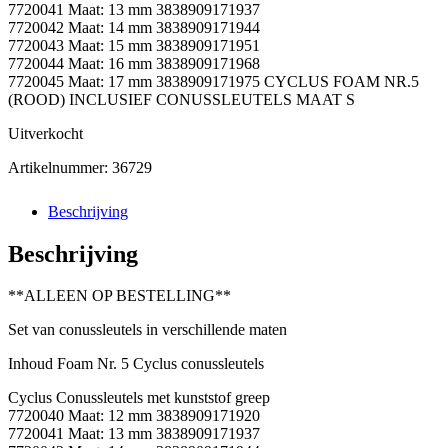
7720041 Maat: 13 mm 3838909171937
7720042 Maat: 14 mm 3838909171944
7720043 Maat: 15 mm 3838909171951
7720044 Maat: 16 mm 3838909171968
7720045 Maat: 17 mm 3838909171975 CYCLUS FOAM NR.5
(ROOD) INCLUSIEF CONUSSLEUTELS MAAT S
Uitverkocht
Artikelnummer:
36729
Beschrijving
Beschrijving
**ALLEEN OP BESTELLING**
Set van conussleutels in verschillende maten
Inhoud Foam Nr. 5 Cyclus conussleutels
Cyclus Conussleutels met kunststof greep
7720040 Maat: 12 mm 3838909171920
7720041 Maat: 13 mm 3838909171937