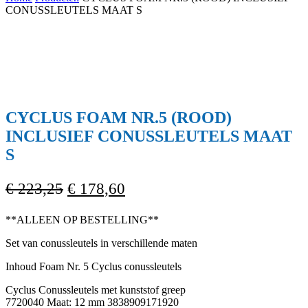
Cart
CONUSSLEUTELS MAAT S
CYCLUS FOAM NR.5 (ROOD)
INCLUSIEF CONUSSLEUTELS MAAT
S
Oorspronkelijke
Huidige
€
223,25
€
178,60
prijs
prijs
**ALLEEN OP BESTELLING**
was:
is:
€ 223,25.
€ 178,60.
Set van conussleutels in verschillende maten
Inhoud Foam Nr. 5 Cyclus conussleutels
Cyclus Conussleutels met kunststof greep
7720040 Maat: 12 mm 3838909171920