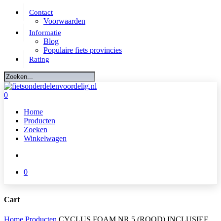
Skip
Contact
to
Voorwaarden
main
Informatie
content
Blog
Populaire fiets provincies
Rating
Close
Search
account
0
Menu
Home
Producten
Zoeken
Winkelwagen
account
0
Cart
Close
Home
Producten
CYCLUS FOAM NR.5 (ROOD) INCLUSIEF