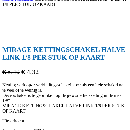
Cart
1/8 PER STUK OP KAART
MIRAGE KETTINGSCHAKEL HALVE
LINK 1/8 PER STUK OP KAART
Oorspronkelijke
Huidige
€
5,40
€
4,32
prijs
prijs
Ketting verloop- / verbindingsschakel voor als een hele schakel net
was:
is:
te veel of te weinig is.
€ 5,40.
€ 4,32.
Deze schakel is te gebruiken op de gewone fietsketting in de maat
1/8".
MIRAGE KETTINGSCHAKEL HALVE LINK 1/8 PER STUK
OP KAART
Uitverkocht