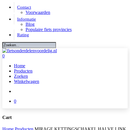
Skip
Contact
to
Voorwaarden
main
Informatie
content
Blog
Populaire fiets provincies
Rating
Close
Search
account
0
Menu
Home
Producten
Zoeken
Winkelwagen
account
0
Cart
Close
Home
Producten
MIRAGE KETTINGSCHAKEL HALVE LINK