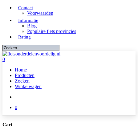
Skip
Contact
to
Voorwaarden
main
Informatie
content
Blog
Populaire fiets provincies
Rating
Close
Search
account
0
Menu
Home
Producten
Zoeken
Winkelwagen
account
0
Cart
Close