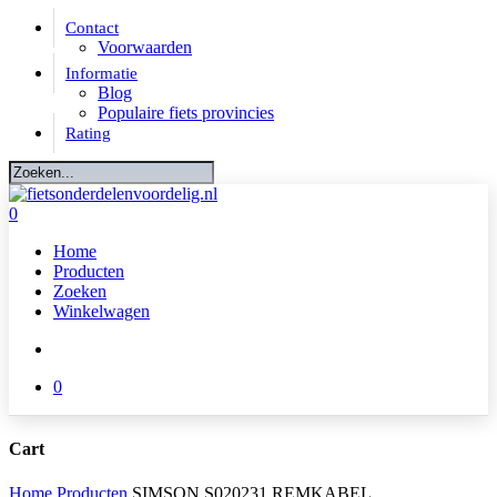
Skip
Contact
to
Voorwaarden
main
Informatie
content
Blog
Populaire fiets provincies
Rating
Close
Search
account
0
Menu
Home
Producten
Zoeken
Winkelwagen
account
0
Cart
Close
Home
Producten
SIMSON S020231 REMKABEL