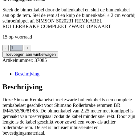
Steek de binnenkabel door de buitenkabel en sluit de binnenkabel
aan op de rem. Stel de rem af en knip de binnenkabel ± 2 cm voorbij
schroefnippel af. SIMSON S020231 REMKABEL
ROLLERBRAKE COMPLEET ZWART OP KAART
15 op voorraad
SIMSON
S020231
Toevoegen aan winkelwagen
REMKABEL
Artikelnummer:
37085
ROLLERBRAKE
COMPLEET
Beschrijving
ZWART
OP
Beschrijving
KAART
aantal
Deze Simson Remkabelset met zwarte buitenkabel is een complete
remkabelset geschikt voor Shimano Rollerbrake remmen BR-
IM45/55/80/81/85. De binnenkabel van 2,25 meter met tonnippel is
gemaakt van roestvrijstaal zodat de kabel minder snel rekt. Door zijn
lengte is de kabel geschikt voor zowel een voor- als achter
rollerbrake rem. De set is inclusief inbussleutel en
bevestigingsmateriaal.