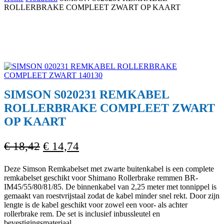
Cart
ROLLERBRAKE COMPLEET ZWART OP KAART
SIMSON S020231 REMKABEL
ROLLERBRAKE COMPLEET ZWART
OP KAART
Oorspronkelijke
Huidige
€
18,42
€
14,74
prijs
prijs
Deze Simson Remkabelset met zwarte buitenkabel is een complete
was:
is:
remkabelset geschikt voor Shimano Rollerbrake remmen BR-
€ 18,42.
€ 14,74.
IM45/55/80/81/85. De binnenkabel van 2,25 meter met tonnippel is
gemaakt van roestvrijstaal zodat de kabel minder snel rekt. Door zijn
lengte is de kabel geschikt voor zowel een voor- als achter
rollerbrake rem. De set is inclusief inbussleutel en
bevestigingsmateriaal.