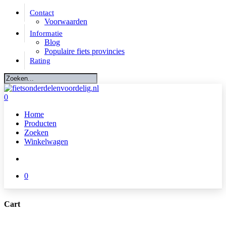
Skip
Contact
to
Voorwaarden
main
Informatie
content
Blog
Populaire fiets provincies
Rating
Close
Search
account
0
Menu
Home
Producten
Zoeken
Winkelwagen
account
0
Cart
Close