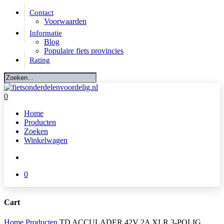
Skip
Contact
to
Voorwaarden
main
Informatie
content
Blog
Populaire fiets provincies
Rating
Close
Search
account
0
Menu
Home
Producten
Zoeken
Winkelwagen
account
0
Cart
Close
Home
Producten
TD ACCULADER 42V 2A XLR 3-POLIG