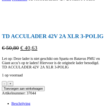
Cart
TD ACCULADER 42V 2A XLR 3-POLIG
Oorspronkelijke
Huidige
€
50,80
€
40,63
prijs
prijs
Let op: Deze lader is niet geschikt om Sparta en Batavus PMU en
was:
is:
Giant accu’s op te laden! Hiervoor is de originele lader benodigd.
€ 50,80.
€ 40,63.
TD ACCULADER 42V 2A XLR 3-POLIG
1 op voorraad
TD
ACCULADER
Toevoegen aan winkelwagen
42V
Artikelnummer:
37044
2A
XLR
Beschrijving
3-