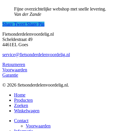
Fijne overzichtelijke webshop met snelle levering.
Van der Zande
Share
Tweet
Share
Pin
Fietsonderdelenvoordelig.nl
Scheldestraat 49
4461EL Goes
service@fietsonderdelenvoordelig.nl
Retourneren
Voorwaarden
Garantie
© 2026 fietsonderdelenvoordelig.nl.
Close
Home
Menu
Producten
Zoeken
Winkelwagen
Contact
Voorwaarden