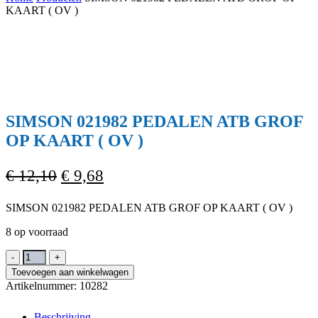
Cart
KAART ( OV )
SIMSON 021982 PEDALEN ATB GROF
OP KAART ( OV )
Oorspronkelijke
Huidige
€
12,10
€
9,68
prijs
prijs
SIMSON 021982 PEDALEN ATB GROF OP KAART ( OV )
was:
is:
€ 12,10.
€ 9,68.
8 op voorraad
SIMSON
021982
Toevoegen aan winkelwagen
PEDALEN
Artikelnummer:
10282
ATB
GROF
Beschrijving