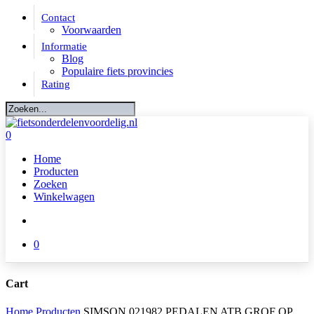
Skip
Contact
to
Voorwaarden
main
Informatie
content
Blog
Populaire fiets provincies
Rating
Close
Search
account
0
Menu
Home
Producten
Zoeken
Winkelwagen
account
0
Cart
Close
Home
Producten
SIMSON 021982 PEDALEN ATB GROF OP