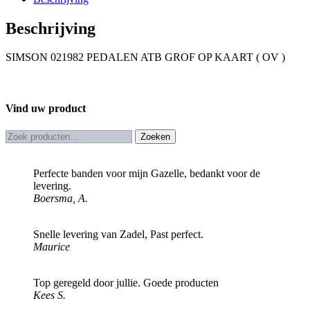
OP
KAART
Beschrijving
(
OV
)
SIMSON 021982 PEDALEN ATB GROF OP KAART ( OV )
aantal
Vind uw product
Zoeken
Zoeken
naar:
Perfecte banden voor mijn Gazelle, bedankt voor de
levering.
Boersma, A.
Snelle levering van Zadel, Past perfect.
Maurice
Top geregeld door jullie. Goede producten
Kees S.