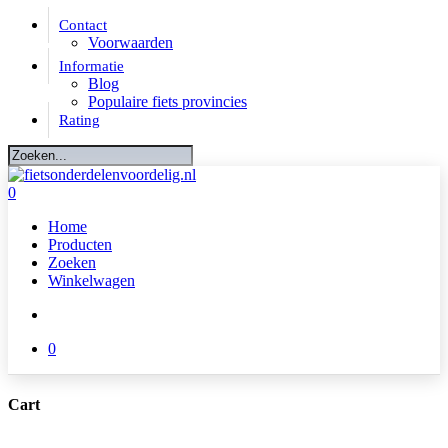
Skip
Contact
to
Voorwaarden
main
Informatie
content
Blog
Populaire fiets provincies
Rating
Close
Search
account
0
Menu
Home
Producten
Zoeken
Winkelwagen
account
0
Cart
Close