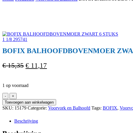
Cart
BOFIX BALHOOFDBOVENMOER ZWART 6
Oorspronkelijke
Huidige
€
15,35
€
11,17
prijs
prijs
was:
is:
1 op voorraad
€ 15,35.
€ 11,17.
BOFIX
BALHOOFDBOVENMOER
Toevoegen aan winkelwagen
ZWART
SKU:
15179
Categorie:
Voorvork en Balhoofd
Tags:
BOFIX
,
Voorvo
6
STUKS
Beschrijving
1
1/8
295741