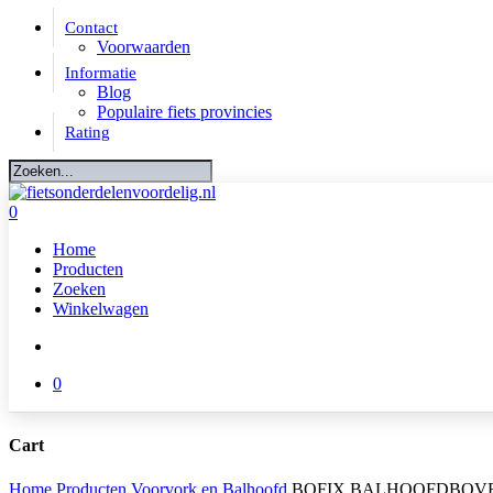
Skip
Contact
to
Voorwaarden
main
Informatie
content
Blog
Populaire fiets provincies
Rating
Close
Search
account
0
Menu
Home
Producten
Zoeken
Winkelwagen
account
0
Cart
Close
Home
Producten
Voorvork en Balhoofd
BOFIX BALHOOFDBOVEN