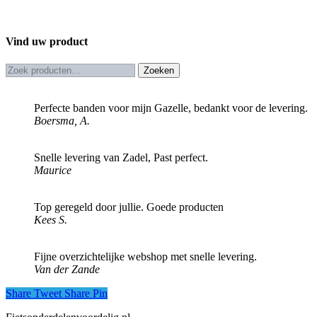
was:
prijs
is:
prijs
€ 13,60.
was:
€ 9,90.
is:
€ 13,60.
€ 9,90.
Vind uw product
Zoeken
Zoeken
naar:
Perfecte banden voor mijn Gazelle, bedankt voor de levering.
Boersma, A.
Snelle levering van Zadel, Past perfect.
Maurice
Top geregeld door jullie. Goede producten
Kees S.
Fijne overzichtelijke webshop met snelle levering.
Van der Zande
Share
Tweet
Share
Pin