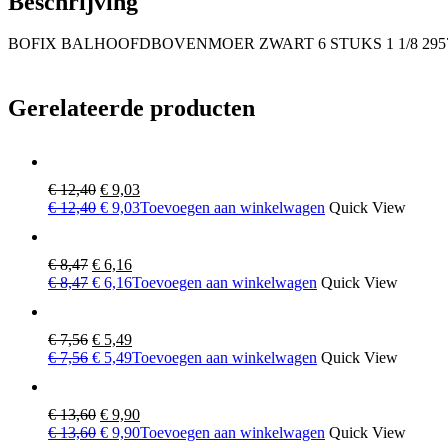
Beschrijving
aantal
BOFIX BALHOOFDBOVENMOER ZWART 6 STUKS 1 1/8 295
Gerelateerde producten
Oorspronkelijke
Huidige
€
12,40
€
9,03
prijs
Oorspronkelijke
prijs
Huidige
€
12,40
€
9,03
Toevoegen aan winkelwagen
Quick View
was:
prijs
is:
prijs
€ 12,40.
was:
€ 9,03.
is:
€ 12,40.
€ 9,03.
Oorspronkelijke
Huidige
€
8,47
€
6,16
prijs
Oorspronkelijke
prijs
Huidige
€
8,47
€
6,16
Toevoegen aan winkelwagen
Quick View
was:
prijs
is:
prijs
€ 8,47.
was:
€ 6,16.
is:
€ 8,47.
€ 6,16.
Oorspronkelijke
Huidige
€
7,56
€
5,49
prijs
Oorspronkelijke
prijs
Huidige
€
7,56
€
5,49
Toevoegen aan winkelwagen
Quick View
was:
prijs
is:
prijs
€ 7,56.
was:
€ 5,49.
is:
€ 7,56.
€ 5,49.
Oorspronkelijke
Huidige
€
13,60
€
9,90
prijs
Oorspronkelijke
prijs
Huidige
€
13,60
€
9,90
Toevoegen aan winkelwagen
Quick View