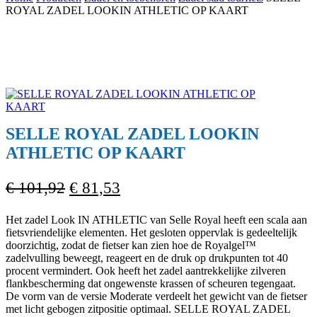
Cart
ROYAL ZADEL LOOKIN ATHLETIC OP KAART
SELLE ROYAL ZADEL LOOKIN
ATHLETIC OP KAART
Oorspronkelijke
Huidige
€
101,92
€
81,53
prijs
prijs
Het zadel Look IN ATHLETIC van Selle Royal heeft een scala aan
was:
is:
fietsvriendelijke elementen. Het gesloten oppervlak is gedeeltelijk
€ 101,92.
€ 81,53.
doorzichtig, zodat de fietser kan zien hoe de Royalgel™
zadelvulling beweegt, reageert en de druk op drukpunten tot 40
procent vermindert. Ook heeft het zadel aantrekkelijke zilveren
flankbescherming dat ongewenste krassen of scheuren tegengaat.
De vorm van de versie Moderate verdeelt het gewicht van de fietser
met licht gebogen zitpositie optimaal. SELLE ROYAL ZADEL