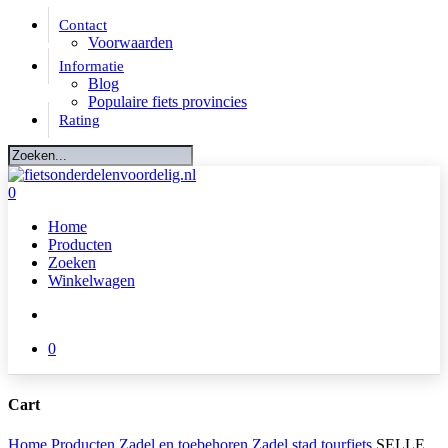
Skip
Contact
to
Voorwaarden
main
Informatie
content
Blog
Populaire fiets provincies
Rating
Close
Search
account
0
Menu
Home
Producten
Zoeken
Winkelwagen
account
0
Cart
Close
Home
Producten
Zadel en toebehoren
Zadel stad tourfiets
SELLE