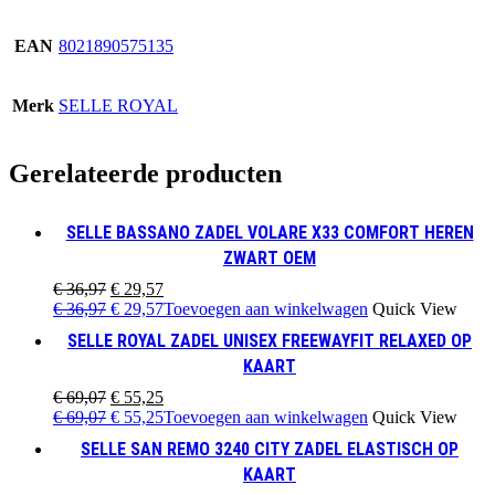
EAN
8021890575135
Merk
SELLE ROYAL
Gerelateerde producten
SELLE BASSANO ZADEL VOLARE X33 COMFORT HEREN
ZWART OEM
Oorspronkelijke
Huidige
€
36,97
€
29,57
prijs
Oorspronkelijke
prijs
Huidige
€
36,97
€
29,57
Toevoegen aan winkelwagen
Quick View
was:
prijs
is:
prijs
SELLE ROYAL ZADEL UNISEX FREEWAYFIT RELAXED OP
€ 36,97.
was:
€ 29,57.
is:
KAART
€ 36,97.
€ 29,57.
Oorspronkelijke
Huidige
€
69,07
€
55,25
prijs
Oorspronkelijke
prijs
Huidige
€
69,07
€
55,25
Toevoegen aan winkelwagen
Quick View
was:
prijs
is:
prijs
SELLE SAN REMO 3240 CITY ZADEL ELASTISCH OP
€ 69,07.
was:
€ 55,25.
is:
KAART
€ 69,07.
€ 55,25.