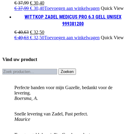
Oorspronkelijke
Huidige
€
37,99
€
30,40
prijs
Oorspronkelijke
prijs
Huidige
€
37,99
€
30,40
Toevoegen aan winkelwagen
Quick View
was:
prijs
is:
prijs
WITTKOP ZADEL MEDICUS PRO 6.3 GELL UNISEX
€ 37,99.
was:
€ 30,40.
is:
999381200
€ 37,99.
€ 30,40.
Oorspronkelijke
Huidige
€
40,63
€
32,50
prijs
Oorspronkelijke
prijs
Huidige
€
40,63
€
32,50
Toevoegen aan winkelwagen
Quick View
was:
prijs
is:
prijs
€ 40,63.
was:
€ 32,50.
is:
€ 40,63.
€ 32,50.
Vind uw product
Zoeken
Zoeken
naar:
Perfecte banden voor mijn Gazelle, bedankt voor de
levering.
Boersma, A.
Snelle levering van Zadel, Past perfect.
Maurice