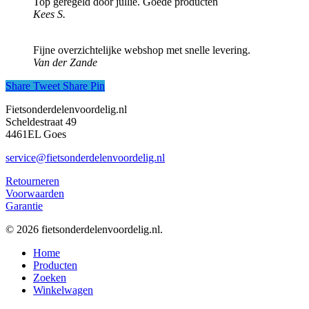
Top geregeld door jullie. Goede producten
Kees S.
Fijne overzichtelijke webshop met snelle levering.
Van der Zande
Share
Tweet
Share
Pin
Fietsonderdelenvoordelig.nl
Scheldestraat 49
4461EL Goes
service@fietsonderdelenvoordelig.nl
Retourneren
Voorwaarden
Garantie
© 2026 fietsonderdelenvoordelig.nl.
Close
Home
Menu
Producten
Zoeken
Winkelwagen